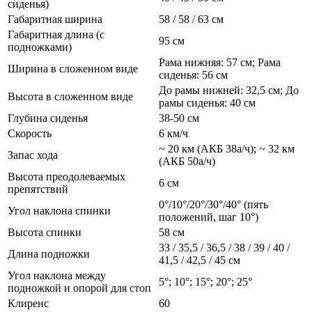
сиденья)
Габаритная ширина
58 / 58 / 63 см
Габаритная длина (с
95 см
подножками)
Рама нижняя: 57 см; Рама
Ширина в сложенном виде
сиденья: 56 см
До рамы нижней: 32,5 см; До
Высота в сложенном виде
рамы сиденья: 40 см
Глубина сиденья
38-50 см
Скорость
6 км/ч
~ 20 км (АКБ 38а/ч); ~ 32 км
Запас хода
(АКБ 50а/ч)
Высота преодолеваемых
6 см
препятствий
0°/10°/20°/30°/40° (пять
Угол наклона спинки
положений, шаг 10°)
Высота спинки
58 см
33 / 35,5 / 36,5 / 38 / 39 / 40 /
Длина подножки
41,5 / 42,5 / 45 см
Угол наклона между
5°; 10°; 15°; 20°; 25°
подножкой и опорой для стоп
Клиренс
60