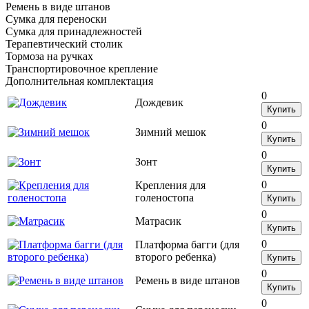
Ремень в виде штанов
Сумка для переноски
Сумка для принадлежностей
Терапевтический столик
Тормоза на ручках
Транспортировочное крепление
Дополнительная комплектация
0
Дождевик
Купить
0
Зимний мешок
Купить
0
Зонт
Купить
0
Крепления для
голеностопа
Купить
0
Матрасик
Купить
0
Платформа багги (для
второго ребенка)
Купить
0
Ремень в виде штанов
Купить
0