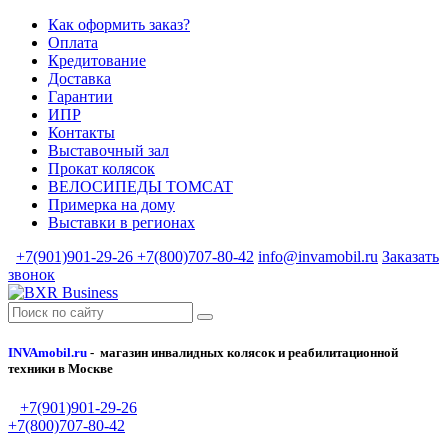
Как оформить заказ?
Оплата
Кредитование
Доставка
Гарантии
ИПР
Контакты
Выставочный зал
Прокат колясок
ВЕЛОСИПЕДЫ TOMCAT
Примерка на дому
Выставки в регионах
+7(901)901-29-26
+7(800)707-80-42
info@invamobil.ru
Заказать
звонок
INVAmobil.ru
- магазин инвалидных колясок и реабилитационной
техники в Москве
+7(901)901-29-26
+7(800)707-80-42